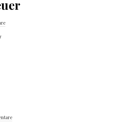
euer
are
r
ntare