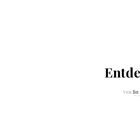
Entde
von
Su 