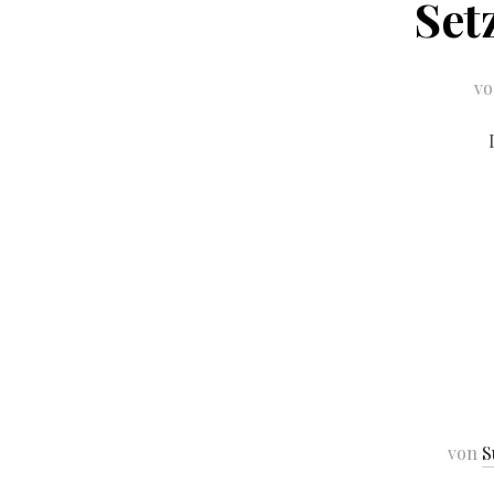
Set
v
von
S