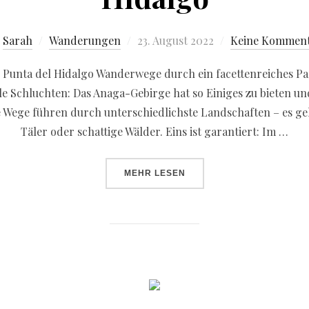
n
Sarah
Wanderungen
23. August 2022
Keine Kommen
unta del Hidalgo Wanderwege durch ein facettenreiches Pa
le Schluchten: Das Anaga-Gebirge hat so Einiges zu bieten un
 Wege führen durch unterschiedlichste Landschaften – es geh
Täler oder schattige Wälder. Eins ist garantiert: Im …
MEHR
LESEN