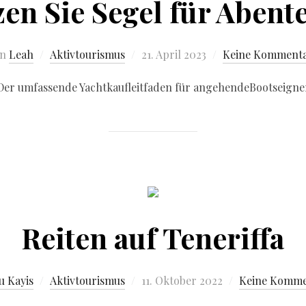
zen Sie Segel für Abent
on
Leah
Aktivtourismus
21. April 2023
Keine Komment
Der umfassende Yachtkaufleitfaden für angehendeBootseigne
Reiten auf Teneriffa
u Kayis
Aktivtourismus
11. Oktober 2022
Keine Komme