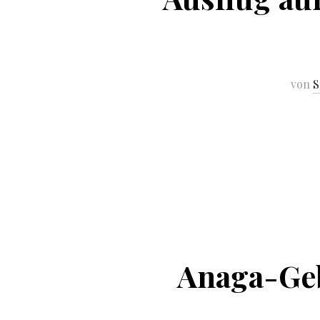
von
S
Anaga-Geb