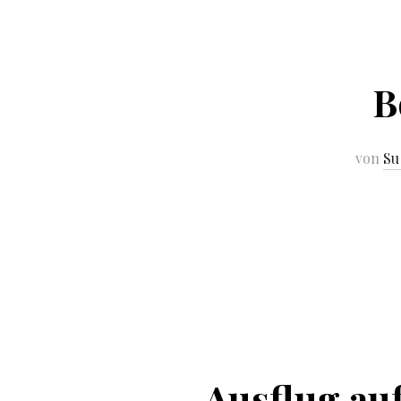
B
von
Su
Ausflug au