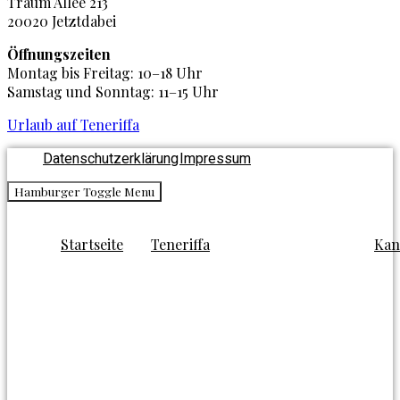
Traum Allee 213
20020 Jetztdabei
Öffnungszeiten
Montag bis Freitag: 10–18 Uhr
Samstag und Sonntag: 11–15 Uhr
Urlaub auf Teneriffa
Datenschutzerklärung
Impressum
Hamburger Toggle Menu
Startseite
Teneriffa
Kan