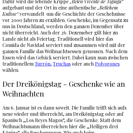
Dafür wird die lebende Krippe
„Belén Vivente de
Tigaiga“
aufgebaut und der Ort in eine authentische
„Betlehem
Kulisse“
verwandelt um die Geschichte der Geschehnisse
vor 2000 Jahren zu erzählen. Geschenke, im Gegensatz zu
uns in Deutschland, werden den ganzen Dezember über
nicht überreicht. Auch der 26. Dezemeber gilt hier zu
Lande nicht als Feiertag. Traditionell wird hier das
Comida de Navidad serviert und zusammen wird mit der
ganzen Familie das Weihnachtsessen genossen. Nach dem
Essen wird das Gebäck serviert. Dabei kann man zwischen
traditionellem
Turrón
,
Truchas
oder auch
Polvorones
wählen.
Der Dreikönigstag - Geschenke wie an
Weihnachten
Am 6. Januar ist es dann soweit. Die Familie trifft sich aufs
neue wieder und überreicht, am Dreikönigstag oder auf
Spanisch „Los Reyes Magos“, die Geschenke. Statt dem
Weihnachtsmann überreichen hier die „Heiligen drei
Könige“ alle Bescherungen. Wie auch beim