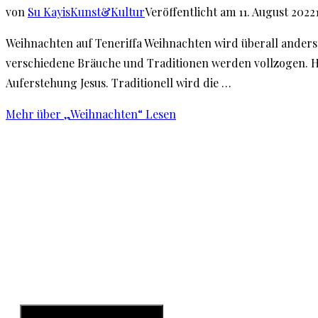
von
Su Kayis
Kunst&Kultur
Veröffentlicht am
11. August 2022
Weihnachten auf Teneriffa Weihnachten wird überall anders g
verschiedene Bräuche und Traditionen werden vollzogen. Hei
Auferstehung Jesus. Traditionell wird die …
Mehr
über „Weihnachten“
Lesen
Startseite
Teneriffa
Kanarische Inseln
W
Hamburger Toggle Menu