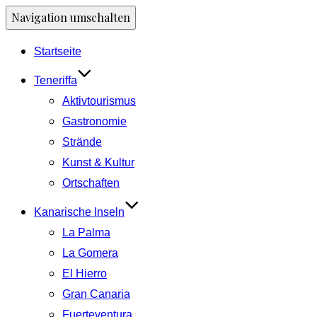
Navigation umschalten
Startseite
Teneriffa
Aktivtourismus
Gastronomie
Strände
Kunst & Kultur
Ortschaften
Kanarische Inseln
La Palma
La Gomera
El Hierro
Gran Canaria
Fuerteventura