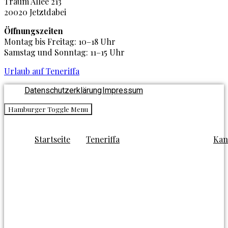
Traum Allee 213
20020 Jetztdabei
Öffnungszeiten
Montag bis Freitag: 10–18 Uhr
Samstag und Sonntag: 11–15 Uhr
Urlaub auf Teneriffa
Datenschutzerklärung
Impressum
Hamburger Toggle Menu
Startseite
Teneriffa
Kan