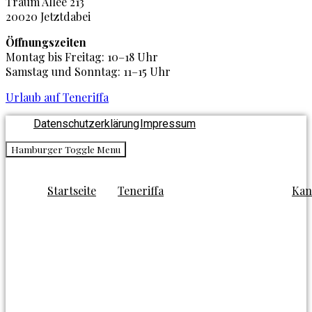
Traum Allee 213
20020 Jetztdabei
Öffnungszeiten
Montag bis Freitag: 10–18 Uhr
Samstag und Sonntag: 11–15 Uhr
Urlaub auf Teneriffa
Datenschutzerklärung
Impressum
Hamburger Toggle Menu
Startseite
Teneriffa
Kan