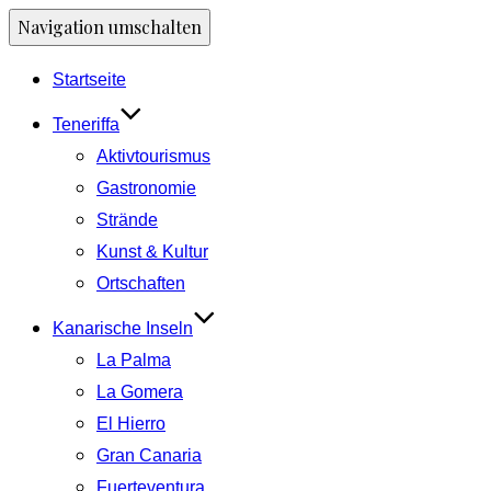
Navigation umschalten
Startseite
Teneriffa
Aktivtourismus
Gastronomie
Strände
Kunst & Kultur
Ortschaften
Kanarische Inseln
La Palma
La Gomera
El Hierro
Gran Canaria
Fuerteventura