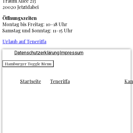
Traum Allee 213
20020 Jetztdabei
Öffnungszeiten
Montag bis Freitag: 10–18 Uhr
Samstag und Sonntag: 11–15 Uhr
Urlaub auf Teneriffa
Datenschutzerklärung
Impressum
Hamburger Toggle Menu
Startseite
Teneriffa
Kan