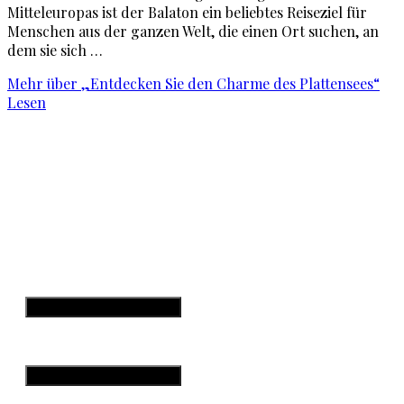
Mitteleuropas ist der Balaton ein beliebtes Reiseziel für
Menschen aus der ganzen Welt, die einen Ort suchen, an
dem sie sich …
Mehr
über „Entdecken Sie den Charme des Plattensees“
Lesen
Startseite
Teneriffa
Kanarische Inseln
W
Hamburger Toggle Menu
Datenschutzerklärung
Impressum
Hamburger Toggle Menu