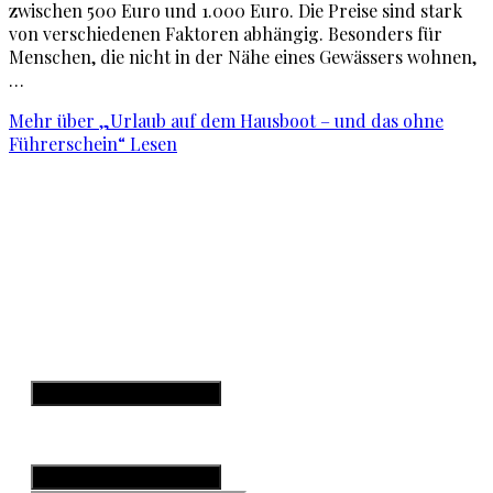
zwischen 500 Euro und 1.000 Euro. Die Preise sind stark
von verschiedenen Faktoren abhängig. Besonders für
Menschen, die nicht in der Nähe eines Gewässers wohnen,
…
Mehr
über „Urlaub auf dem Hausboot – und das ohne
Führerschein“
Lesen
Startseite
Teneriffa
Kanarische Inseln
W
Hamburger Toggle Menu
Datenschutzerklärung
Impressum
Hamburger Toggle Menu