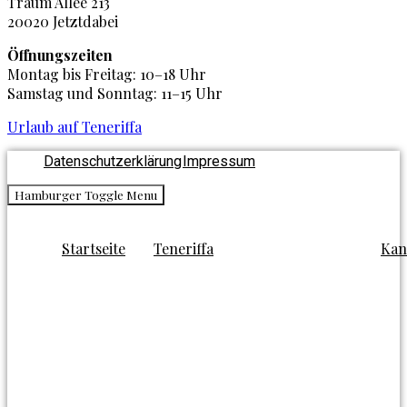
Traum Allee 213
20020 Jetztdabei
Öffnungszeiten
Montag bis Freitag: 10–18 Uhr
Samstag und Sonntag: 11–15 Uhr
Urlaub auf Teneriffa
Datenschutzerklärung
Impressum
Hamburger Toggle Menu
Startseite
Teneriffa
Kan