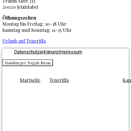
Traum Allee 213
20020 Jetztdabei
Öffnungszeiten
Montag bis Freitag: 10–18 Uhr
Samstag und Sonntag: 11–15 Uhr
Urlaub auf Teneriffa
Datenschutzerklärung
Impressum
Hamburger Toggle Menu
Startseite
Teneriffa
Kan