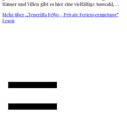
Häuser und Villen gibt es hier eine vielfältige Auswahl, …
Mehr
über „Teneriffa FeWo – Private Ferienvermietung“
Lesen
Startseite
Teneriffa
Kanarische Inseln
W
Hamburger Toggle Menu
Datenschutzerklärung
Impressum
Hamburger Toggle Menu
© Teneriffa Blog