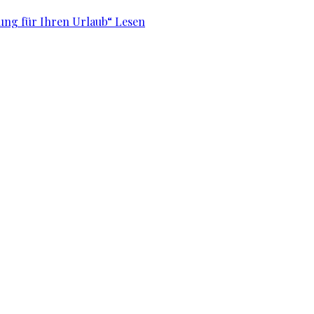
nung für Ihren Urlaub“
Lesen
issenswertes
Unternehmen und Firmen