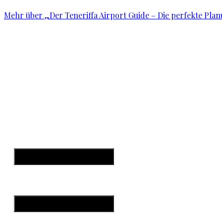
Mehr
über „Der Teneriffa Airport Guide – Die perfekte Pla
Startseite
Teneriffa
Kanarische Inseln
W
Hamburger Toggle Menu
Datenschutzerklärung
Impressum
Hamburger Toggle Menu