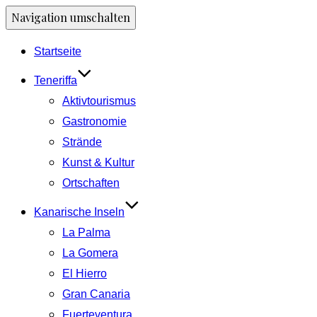
Navigation umschalten
Startseite
Teneriffa
Aktivtourismus
Gastronomie
Strände
Kunst & Kultur
Ortschaften
Kanarische Inseln
La Palma
La Gomera
El Hierro
Gran Canaria
Fuerteventura