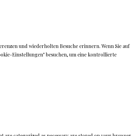
© Teneriffa Blog
ferenzen und wiederholten Besuche erinnern. Wenn Sie auf
ookie-Einstellungen" besuchen, um eine kontrollierte
hat are categorized as necessary are stored on your browser